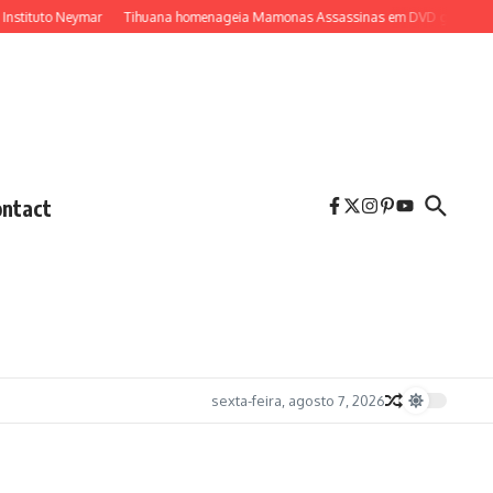
to Neymar
Tihuana homenageia Mamonas Assassinas em DVD gravado no Capi
ntact
sexta-feira, agosto 7, 2026