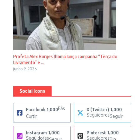
Profeta Alex Borges Jhoma lança campanha “Terça do
Livramento” e ...
junho 9, 2026
Social Icons
Fãs
Facebook
1,000
X (Twitter)
1,000
Seguidores
Curtir
Seguir
Instagram
1,000
Pinterest
1,000
Seguidores
Seguidores
Seguir
Pin