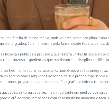
 em uma família de classe média, onde valores como disciplina, trab
uistar a graduação em medicina pela Universidade Federal de Juiz de 
ndes hospitais publicos e provados, que testara limites físicos e emo
 rotina intensa, experiências que moldaram sua disciplina, resiliênc
eu conhecimento sobre metabolismo, hormônios e saúde integrativa. 
 os aprendizados adquiridos ao longo de sua própria experiência clíni
, o tornou preparado para realmente ”integrar” a medicina tradicion
ialidades, se torna cada vez mais importante um médico que saiba 
 fígado e até doenças infecciosas com essa medicina moderna e fa