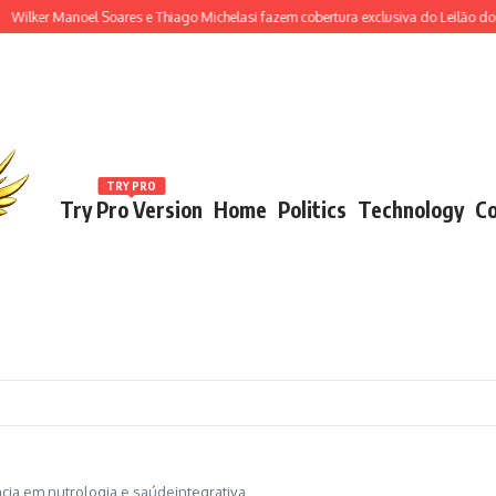
 Manoel Soares e Thiago Michelasi fazem cobertura exclusiva do Leilão do Institu
TRY PRO
Try Pro Version
Home
Politics
Technology
Co
ência em nutrologia e saúdeintegrativa