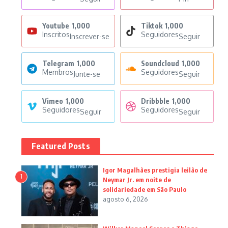
Youtube
1,000
Tiktok
1,000
Inscritos
Seguidores
Inscrever-se
Seguir
Telegram
1,000
Soundcloud
1,000
Membros
Seguidores
Junte-se
Seguir
Vimeo
1,000
Dribbble
1,000
Seguidores
Seguidores
Seguir
Seguir
Featured Posts
Igor Magalhães prestigia leilão de
1
Neymar Jr. em noite de
solidariedade em São Paulo
agosto 6, 2026