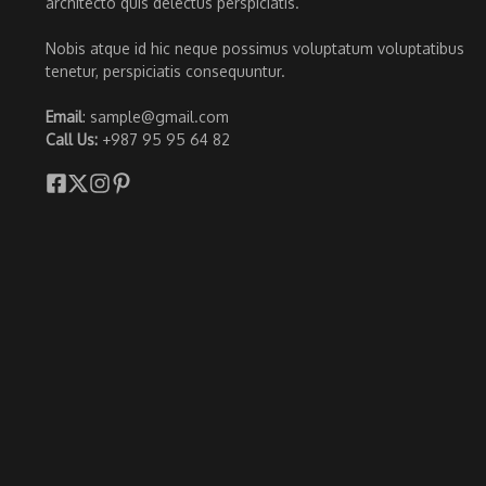
architecto quis delectus perspiciatis.
Nobis atque id hic neque possimus voluptatum voluptatibus
tenetur, perspiciatis consequuntur.
Email
: sample@gmail.com
Call Us:
+987 95 95 64 82