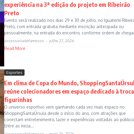
experiência na 3ª edição do projeto em Ribeirão
Preto
Evento será realizado nos dias 29 e 30 de julho, no Iguatemi Ribei
Preto, com entrada gratuita mediante inscrição antecipada ou
pessoalmente, na entrada do encontro, conforme ordem de chegad
assessoriadefamosos
julho 27, 2026
Read More
Esportes
Em clima de Copa do Mundo, ShoppingSantaÚrsu
reúne colecionadores em espaço dedicado à troca
figurinhas
O universo esportivo vem ganhando cada vez mais espaço no
ShoppingSantaÚrsula desde o início do ano, com atrações que
conectam entretenimento, lazer e experiências voltadas ao público
Entre as inicia...
assessoriadefamosos
maio 26, 2026