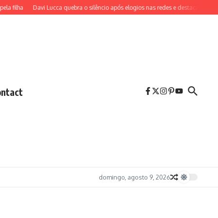
lha
Davi Lucca quebra o silêncio após elogios nas redes e destaca educação r
ntact
domingo, agosto 9, 2026