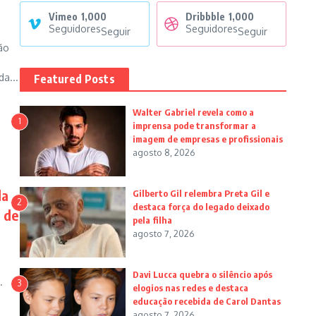
Vimeo
1,000
Dribbble
1,000
Seguidores
Seguidores
Seguir
Seguir
rão
a...
Featured Posts
Walter Gabriel revela como a
1
imprensa pode transformar a
imagem de empresas e profissionais
agosto 8, 2026
la
Gilberto Gil relembra Preta Gil e
2
destaca força do legado deixado
 de
pela filha
agosto 7, 2026
Davi Lucca quebra o silêncio após
.
3
elogios nas redes e destaca
educação recebida de Carol Dantas
agosto 7, 2026