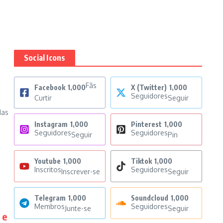
Social Icons
Fãs
Facebook
1,000
X (Twitter)
1,000
Seguidores
Curtir
Seguir
das
Instagram
1,000
Pinterest
1,000
Seguidores
Seguidores
Seguir
Pin
Youtube
1,000
Tiktok
1,000
Inscritos
Seguidores
Inscrever-se
Seguir
Telegram
1,000
Soundcloud
1,000
Membros
Seguidores
Junte-se
Seguir
 e