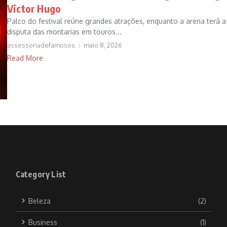
Victor Hugo
Palco do festival reúne grandes atrações, enquanto a arena terá a
disputa das montarias em touros...
assessoriadefamosos
maio 8, 2026
Read More
Category List
Beleza
(2)
Business
(1)