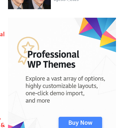
al
,
 &