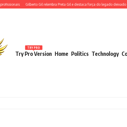
sionais
Gilberto Gil relembra Preta Gil e destaca força do legado deixado pela fi
TRY PRO
Try Pro Version
Home
Politics
Technology
Co